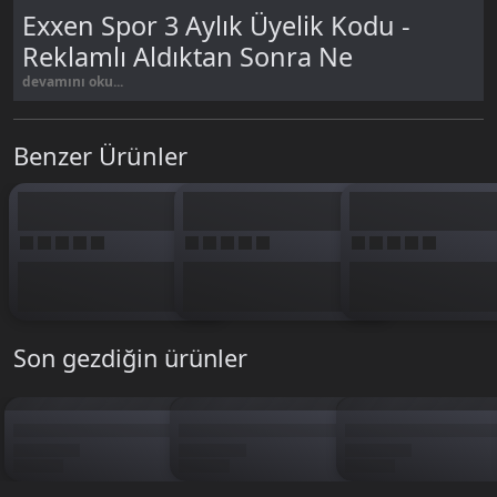
Exxen Spor 3 Aylık Üyelik Kodu -
Reklamlı Aldıktan Sonra Ne
Yapmalıyım ?
devamını oku...
Satın aldıktan 3 Aylık Reklamlı üyelik kodu otomatik olarak SMS &
Mail ile gönderilir.
Benzer Ürünler
Siparişlerim
sayfasından takip edin.
Üye girişi yapmayarak alınan 3 Aylık Reklamlı üyelik kodu SMS &
Mail ile gönderilir.
Son gezdiğin ürünler