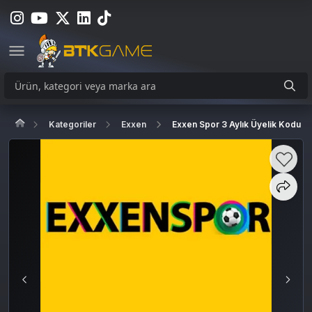
Kategoriler
Exxen
Exxen Spor 3 Aylık Üyelik Kodu (R