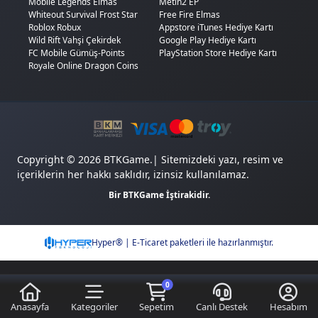
Mobile Legends Elmas
Metin2 EP
Whiteout Survival Frost Star
Free Fire Elmas
Roblox Robux
Appstore iTunes Hediye Kartı
Wild Rift Vahşi Çekirdek
Google Play Hediye Kartı
FC Mobile Gümüş-Points
PlayStation Store Hediye Kartı
Royale Online Dragon Coins
Copyright © 2026 BTKGame.| Sitemizdeki yazı, resim ve
içeriklerin her hakkı saklıdır, izinsiz kullanılamaz.
Bir BTKGame İştirakidir.
Hyper® | E-Ticaret paketleri ile hazırlanmıştır.
0
1,288.35
Sepete Ekle
TL
Anasayfa
Kategoriler
Sepetim
Canlı Destek
Hesabım