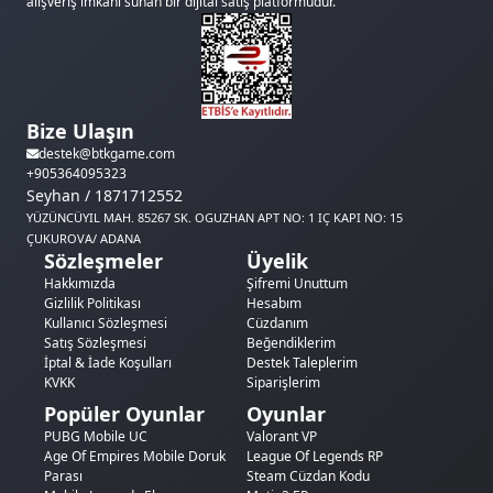
alışveriş imkanı sunan bir dijital satış platformudur.
Bize Ulaşın
destek@btkgame.com
+905364095323
Seyhan / 1871712552
YÜZÜNCÜYIL MAH. 85267 SK. OGUZHAN APT NO: 1 IÇ KAPI NO: 15
ÇUKUROVA/ ADANA
Sözleşmeler
Üyelik
Hakkımızda
Şifremi Unuttum
Gizlilik Politikası
Hesabım
Kullanıcı Sözleşmesi
Cüzdanım
Satış Sözleşmesi
Beğendiklerim
İptal & İade Koşulları
Destek Taleplerim
KVKK
Siparişlerim
Popüler Oyunlar
Oyunlar
PUBG Mobile UC
Valorant VP
Age Of Empires Mobile Doruk
League Of Legends RP
Parası
Steam Cüzdan Kodu