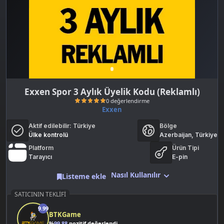
Exxen Spor 3 Aylık Üyelik Kodu (Reklamlı)
Exxen
Aktif edilebilir:
Türkiye
Bölge
Ülke kontrolü
Azerbaijan, Türkiye
Platform
Ürün Tipi
Tarayıcı
E-pin
Nasıl Kullanılır
Listeme ekle
0 değerlendirme
SATICININ TEKLIFI
9.99
BTKGame
%
99.88
pozitif değerlendirme