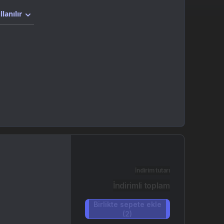
llanılır
İndirim tutarı
İndirimli toplam
Birlikte sepete ekle
(2)