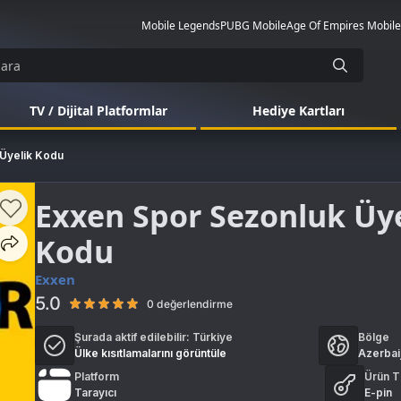
Mobile Legends
PUBG Mobile
Age Of Empires Mobile
TV / Dijital Platformlar
Hediye Kartları
Üyelik Kodu
Exxen Spor Sezonluk Üye
Kodu
Exxen
5.0
0 değerlendirme
Şurada aktif edilebilir:
Türkiye
Bölge
Ülke kısıtlamalarını görüntüle
Azerbai
Platform
Ürün T
Tarayıcı
E-pin