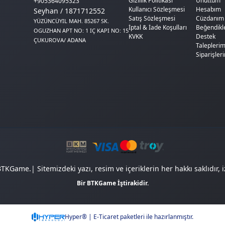
Gizlilik Politikası
Unuttum
+905364095323
Kullanıcı Sözleşmesi
Hesabım
Seyhan / 1871712552
Satış Sözleşmesi
Cüzdanım
YÜZÜNCÜYIL MAH. 85267 SK.
İptal & İade Koşulları
Beğendikl
OGUZHAN APT NO: 1 IÇ KAPI NO: 15
KVKK
Destek
ÇUKUROVA/ ADANA
Talepleri
Siparişler
KGame.| Sitemizdeki yazı, resim ve içeriklerin her hakkı saklıdır, i
Bir BTKGame İştirakidir.
Hyper® | E-Ticaret paketleri ile hazırlanmıştır.