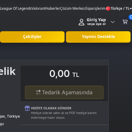
League Of Legends
Valorant
Haberler
Çözüm Merkezi
Siparişlerim
Türkçe / TL
Giriş Yap
veya üye ol
Çekilişler
Yayıncı Destekle
lik
0,00
TL
Tedarik Aşamasında
HEDIYE OLARAK GÖNDER
Hediye olarak satın al ve PDF hediye kartın
jan, Türkiye
indirmeye hazır olsun.
ipi