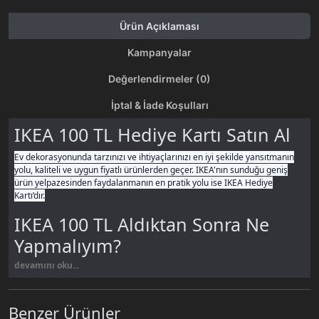
Ürün Açıklaması
Kampanyalar
Değerlendirmeler (0)
İptal & İade Koşulları
IKEA 100 TL Hediye Kartı Satın Al
Ev dekorasyonunda tarzınızı ve ihtiyaçlarınızı en iyi şekilde yansıtmanın
yolu, kaliteli ve uygun fiyatlı ürünlerden geçer. IKEA'nın sunduğu geniş
ürün yelpazesinden faydalanmanın en pratik yolu ise IKEA Hediye
Kartı’dır.
IKEA 100 TL Aldıktan Sonra Ne
Yapmalıyım?
devamını oku...
Satın aldıktan 100 Tl Hediye kodu otomatik olarak SMS & Mail ile
gönderilir.
Siparişlerim
sayfasından takip edin.
Üye girişi yapmayarak alınan 100 Tl Hediye Kodu SMS & Mail ile
Benzer Ürünler