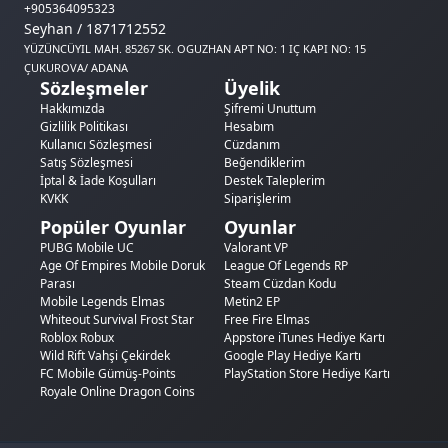
+905364095323
Seyhan / 1871712552
YÜZÜNCÜYIL MAH. 85267 SK. OGUZHAN APT NO: 1 IÇ KAPI NO: 15
ÇUKUROVA/ ADANA
Sözleşmeler
Üyelik
Hakkımızda
Şifremi Unuttum
Gizlilik Politikası
Hesabım
Kullanıcı Sözleşmesi
Cüzdanım
Satış Sözleşmesi
Beğendiklerim
İptal & İade Koşulları
Destek Taleplerim
KVKK
Siparişlerim
Popüler Oyunlar
Oyunlar
PUBG Mobile UC
Valorant VP
Age Of Empires Mobile Doruk
League Of Legends RP
Parası
Steam Cüzdan Kodu
Mobile Legends Elmas
Metin2 EP
Whiteout Survival Frost Star
Free Fire Elmas
Roblox Robux
Appstore iTunes Hediye Kartı
Wild Rift Vahşi Çekirdek
Google Play Hediye Kartı
FC Mobile Gümüş-Points
PlayStation Store Hediye Kartı
Royale Online Dragon Coins