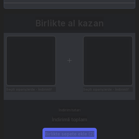
Birlikte al kazan
Seçili siparişlerde - İndirimli!
Seçili siparişlerde - İndirimli!
İndirim tutarı
İndirimli toplam
Birlikte sepete ekle (2)