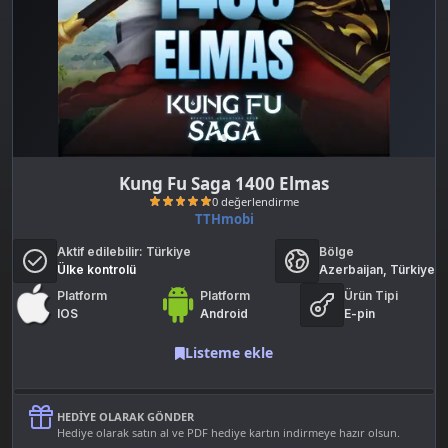
Kung Fu Saga 1400 Elmas
TTHmobi
Aktif edilebilir:
Türkiye
Bölge
Ülke kontrolü
Azerbaijan, Türkiye
Platform
Platform
Ürün Tipi
IOS
Android
E-pin
Listeme ekle
0 değerlendirme
HEDIYE OLARAK GÖNDER
Hediye olarak satın al ve PDF hediye kartın indirmeye hazır olsun.