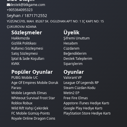
destek@btkgame.com
+905364095323
Seyhan / 1871712552
YÜZÜNCÜYIL MAH. 85267 SK. OGUZHAN APT NO: 1 IÇ KAPI NO: 15
ÇUKUROVA/ ADANA
Sözleşmeler
Üyelik
Hakkımızda
Şifremi Unuttum
Gizlilik Politikası
Hesabım
Kullanıcı Sözleşmesi
Cüzdanım
Satış Sözleşmesi
Beğendiklerim
İptal & İade Koşulları
Destek Taleplerim
KVKK
Siparişlerim
Popüler Oyunlar
Oyunlar
PUBG Mobile UC
Valorant VP
Age Of Empires Mobile Doruk
League Of Legends RP
Parası
Steam Cüzdan Kodu
Mobile Legends Elmas
Metin2 EP
Whiteout Survival Frost Star
Free Fire Elmas
Roblox Robux
Appstore iTunes Hediye Kartı
Wild Rift Vahşi Çekirdek
Google Play Hediye Kartı
FC Mobile Gümüş-Points
PlayStation Store Hediye Kartı
Royale Online Dragon Coins