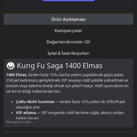
Ürün Açıklaması
Kampanyalar
Değerlendirmeler (0)
İptal & İade Koşulları
🥋 Kung Fu Saga 1400 Elmas
1400 Elmas
, birden fazla 10'lu Gacha çekimi yapabilecek güçlü paket.
SSR pet kadronuzu genişletmek, VIP seviyeyi ciddi şekilde yükseltmek ve
kostüm veya ejderha bineği almak için yeterli bütçe. Aktif oyuncuların en
sık tercih ettiği miktarlardan biri.
Çoklu Multi Summon
— birden fazla 10'lu çekim ile SSR/UR pet
olasılığını artır
VIP atlama
— VIP seviyende ciddi ilerleme sağla, ekstra zindan
hakları kazan
devamını oku...
Kostüm veya binek
— Gacha dışında kalan elmasla kozmetik eşya
da alabilirsin
Guild desteği
— guild savaşlarında rekabet edecek güce yaklaş