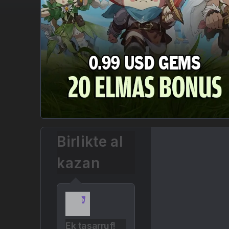
Birlikte al
kazan
Ek tasarruf!