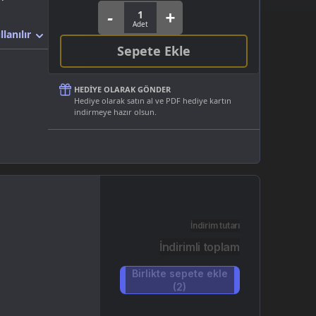
llanılır
Sepete Ekle
HEDIYE OLARAK GÖNDER
Hediye olarak satın al ve PDF hediye kartın
indirmeye hazır olsun.
İndirim tutarı
İndirimli toplam
Birlikte sepete ekle
(2)