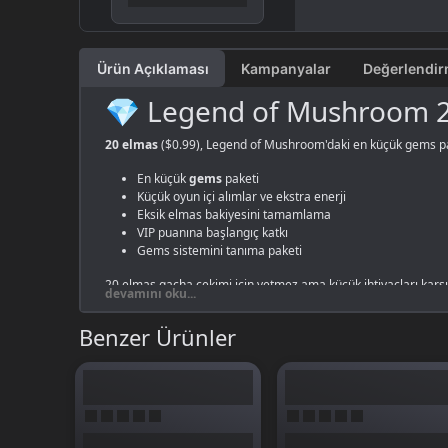
Ürün Açıklaması
Kampanyalar
💎 Legend of Mushroom 2
20 elmas
($0.99), Legend of Mushroom'daki en küçük gems pake
En küçük
gems
paketi
Küçük oyun içi alımlar ve ekstra enerji
Eksik elmas bakiyesini tamamlama
VIP puanına başlangıç katkı
Gems sistemini tanıma paketi
20 elmas gacha çekimi için yetmez ama küçük ihtiyaçları karşı
devamını oku...
Benzer Ürünler