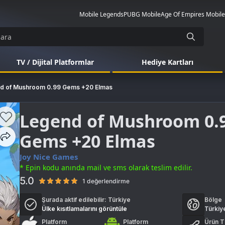
Mobile Legends
PUBG Mobile
Age Of Empires Mobile
TV / Dijital Platformlar
Hediye Kartları
d of Mushroom 0.99 Gems +20 Elmas
Legend of Mushroom 0.
Gems +20 Elmas
Joy Nice Games
* Epin kodu anında mail ve sms olarak teslim edilir.
5.0
1 değerlendirme
Şurada aktif edilebilir:
Türkiye
Bölge
Ülke kısıtlamalarını görüntüle
Türkiy
Platform
Platform
Ürün T