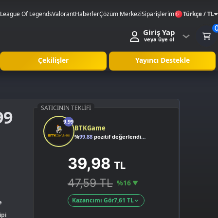
League Of Legends
Valorant
Haberler
Çözüm Merkezi
Siparişlerim
Türkçe / TL
Giriş Yap
veya üye ol
Çekilişler
Yayıncı Destekle
SATICININ TEKLIFI
99
9.99
BTKGame
%
99.88
pozitif değerlendirme
39,98
TL
47,59 TL
%16
Kazancımı Gör
7,61 TL
e
ipi