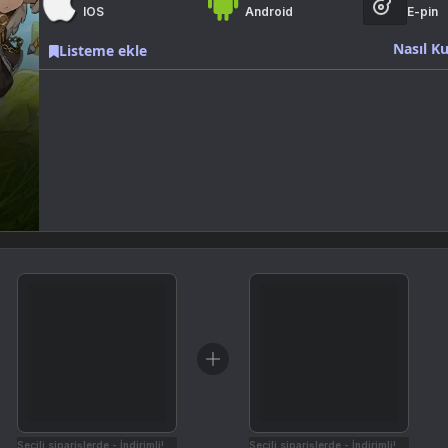
IOS
Android
E-pin
Nasıl Ku
Listeme ekle
Seçili siparişlerde - İndirimli!
Seçili siparişlerde - İndirimli!