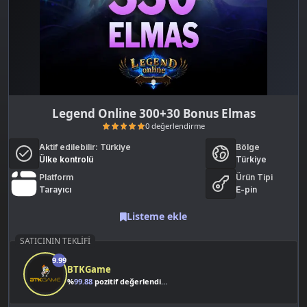
Legend Online 300+30 Bonus Elmas
Aktif edilebilir:
Türkiye
Bölge
Ülke kontrolü
Türkiye
Platform
Ürün Tipi
Tarayıcı
E-pin
Listeme ekle
0 değerlendirme
SATICININ TEKLIFI
9.99
BTKGame
%
99.88
pozitif değerlendirme