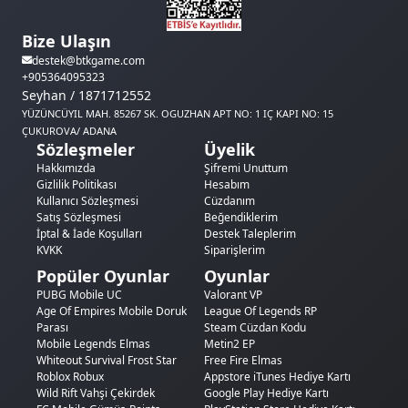
Bize Ulaşın
destek@btkgame.com
+905364095323
Seyhan / 1871712552
YÜZÜNCÜYIL MAH. 85267 SK. OGUZHAN APT NO: 1 IÇ KAPI NO: 15
ÇUKUROVA/ ADANA
Sözleşmeler
Üyelik
Hakkımızda
Şifremi Unuttum
Gizlilik Politikası
Hesabım
Kullanıcı Sözleşmesi
Cüzdanım
Satış Sözleşmesi
Beğendiklerim
İptal & İade Koşulları
Destek Taleplerim
KVKK
Siparişlerim
Popüler Oyunlar
Oyunlar
PUBG Mobile UC
Valorant VP
Age Of Empires Mobile Doruk
League Of Legends RP
Parası
Steam Cüzdan Kodu
Mobile Legends Elmas
Metin2 EP
Whiteout Survival Frost Star
Free Fire Elmas
Roblox Robux
Appstore iTunes Hediye Kartı
Wild Rift Vahşi Çekirdek
Google Play Hediye Kartı