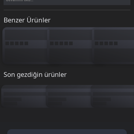
330 elmas, 165 paketinden biraz fazlasına ihtiyaç duyanlar için mantıklı
bir orta seçenek. VIP'in ilk avantajlarını görmeye başlar, kahramanını
Benzer Ürünler
rakiplerine karşı biraz daha güçlü hale getirirsin.
Legend Online Elmas
Oasis
sayfasından tüm paketleri karşılaştır. BTKGame'den hemen al.
Son gezdiğin ürünler