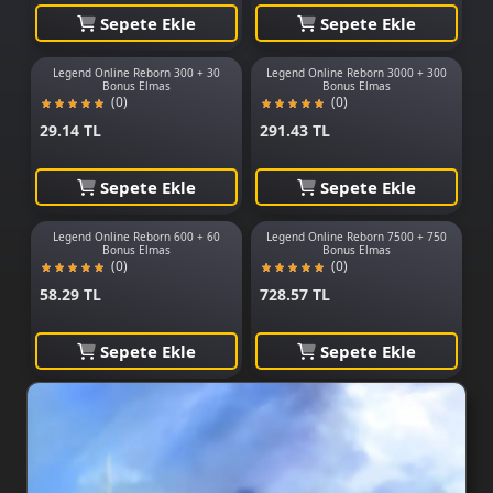
Sepete Ekle
Sepete Ekle
Legend Online Reborn 300 + 30
Legend Online Reborn 3000 + 300
Bonus Elmas
Bonus Elmas
(0)
(0)
29.14 TL
291.43 TL
Sepete Ekle
Sepete Ekle
Legend Online Reborn 600 + 60
Legend Online Reborn 7500 + 750
Bonus Elmas
Bonus Elmas
(0)
(0)
58.29 TL
728.57 TL
Sepete Ekle
Sepete Ekle