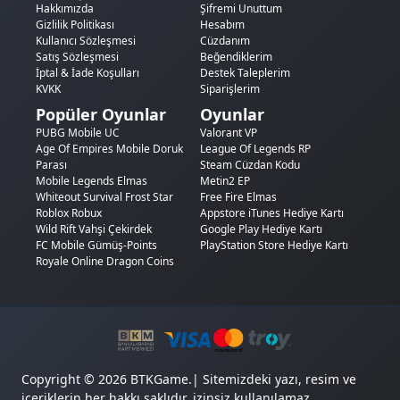
Almalısın?
Hakkımızda
Şifremi Unuttum
Gizlilik Politikası
Hesabım
Legend Online Reborn'da iki yol var: ya saatlerce grind
Kullanıcı Sözleşmesi
Cüzdanım
yaparak yavaş ilerlersin, ya da elmasla bu süreci kısaltıp
Satış Sözleşmesi
Beğendiklerim
doğrudan rekabete odaklanırsın. Özellikle aktif lonca savaşları
İptal & İade Koşulları
Destek Taleplerim
ve sunucu etkinliklerinde rakiplerin güçlüyken geride kalmak
KVKK
Siparişlerim
istemezsin.
Popüler Oyunlar
Oyunlar
PUBG Mobile UC
Valorant VP
Elmasın sağladığı başlıca avantajlar: VIP sisteminden gelen
Age Of Empires Mobile Doruk
League Of Legends RP
kalıcı bonuslar, kahraman ve ekipman geliştirmede hız, nadir
Parası
Steam Cüzdan Kodu
item'lere erişim ve etkinliklerde öne geçme imkanı. Ücretsiz
Mobile Legends Elmas
Metin2 EP
oynayan bir oyuncu bu içeriklere ulaşabilir ama çok daha
Whiteout Survival Frost Star
Free Fire Elmas
uzun sürede. Elmas, o zamanı satın alıyor.
Roblox Robux
Appstore iTunes Hediye Kartı
Wild Rift Vahşi Çekirdek
Google Play Hediye Kartı
Bir de ucuz elmas arayışı var. Oyun içi mağazadan elmas
FC Mobile Gümüş-Points
PlayStation Store Hediye Kartı
almak her zaman en avantajlı yol olmuyor. BTKGame gibi
Royale Online Dragon Coins
güvenilir bir platformdan Reborn Oasis E-Pin almak hem fiyat
avantajı sağlıyor hem de bonus elmaslarla ödediğinden
fazlasını almanı sağlıyor. Kampanya dönemlerinde indirimli
fiyatlardan da faydalanabilirsin. Üstelik kod teslimatı hızlı
olduğu için, savaş ya da etkinlik tam kızışmışken beklemeden
elmaslarını alıp oyununa geri dönebilirsin.
Copyright © 2026 BTKGame.| Sitemizdeki yazı, resim ve
Legend Online Reborn Elmas
içeriklerin her hakkı saklıdır, izinsiz kullanılamaz.