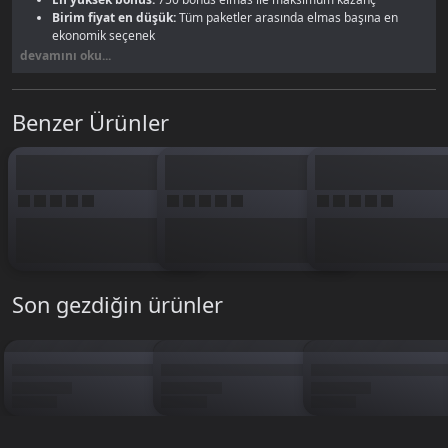
Birim fiyat en düşük:
Tüm paketler arasında elmas başına en
ekonomik seçenek
Tek seferde güç:
VIP zirvesi, en iyi ekipmanlar ve uzun vadeli
devamını oku...
ihtiyaç bu pakette
8250 elmas, oyunda lider olmak ve uzun vadeli güç planı yapanlar için en
Benzer Ürünler
mantıklı yatırım. VIP seviyeni zirveye taşır, sürekli küçük paket alma
derdinden kurtulursun.
Legend Online Reborn Oasis
sayfasından
ihtiyacına uygun paketi belirle. BTKGame güvencesiyle satın al ve anında
yükle.
Son gezdiğin ürünler