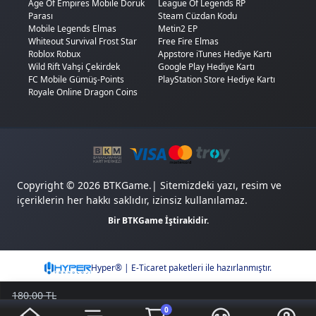
Age Of Empires Mobile Doruk
League Of Legends RP
Parası
Steam Cüzdan Kodu
Mobile Legends Elmas
Metin2 EP
Whiteout Survival Frost Star
Free Fire Elmas
Roblox Robux
Appstore iTunes Hediye Kartı
Wild Rift Vahşi Çekirdek
Google Play Hediye Kartı
FC Mobile Gümüş-Points
PlayStation Store Hediye Kartı
Royale Online Dragon Coins
Copyright © 2026 BTKGame.| Sitemizdeki yazı, resim ve
içeriklerin her hakkı saklıdır, izinsiz kullanılamaz.
Bir BTKGame İştirakidir.
Hyper® | E-Ticaret paketleri ile hazırlanmıştır.
180.00 TL
177.65
TL
0
Sepete Ekle