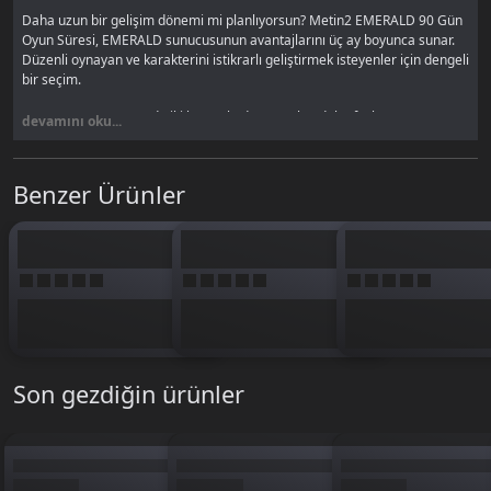
Daha uzun bir gelişim dönemi mi planlıyorsun? Metin2 EMERALD 90 Gün
Oyun Süresi, EMERALD sunucusunun avantajlarını üç ay boyunca sunar.
Düzenli oynayan ve karakterini istikrarlı geliştirmek isteyenler için dengeli
bir seçim.
EMERALD sunucusunda iki katına kadar tecrübe, daha fazla eşya ve Yang
devamını oku...
dropu seni bekliyor. 90 günlük süre, tek aylık paketlere göre daha
ekonomik; birim maliyeti düşer. Bir sonraki girişinde otomatik etkinleşir ve
üç ay boyunca gelişim hızından kesintisiz yararlanırsın.
Benzer Ürünler
Oyun süresi kodun ödeme sonrası anında mail ve SMS ile iletilir. Kodu
oyunda kendin tanımlarsın, şifre istenmez. Diğer süre seçenekleri ve EP
paketleri için
Metin2 EP Ejder Parası
kategorisine bakabilirsin. BTKGame
güvencesiyle EMERALD 90 Gün Oyun Süresi'ni hemen yükle, gelişimini
hızlandır.
Son gezdiğin ürünler