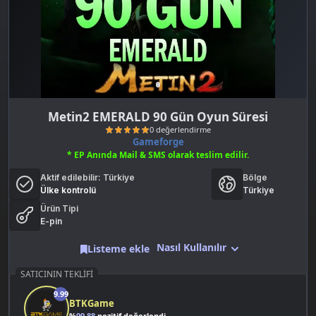
Metin2 EMERALD 90 Gün Oyun Süresi
Gameforge
* EP Anında Mail & SMS olarak teslim edilir.
Aktif edilebilir:
Türkiye
Bölge
Ülke kontrolü
Türkiye
Ürün Tipi
E-pin
0 değerlendirme
Nasıl Kullanılır
Listeme ekle
SATICININ TEKLIFI
9.99
BTKGame
%
99.88
pozitif değerlendirme