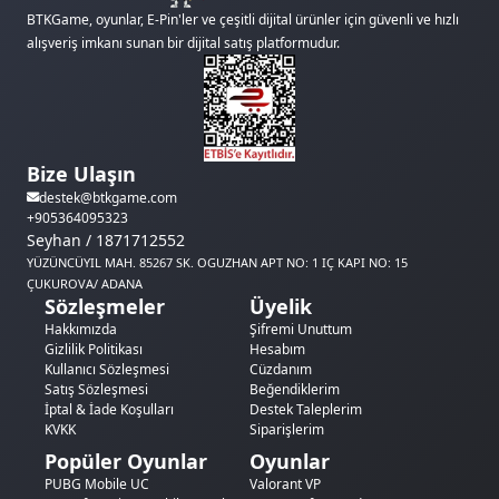
BTKGame, oyunlar, E-Pin'ler ve çeşitli dijital ürünler için güvenli ve hızlı
alışveriş imkanı sunan bir dijital satış platformudur.
Bize Ulaşın
destek@btkgame.com
+905364095323
Seyhan / 1871712552
YÜZÜNCÜYIL MAH. 85267 SK. OGUZHAN APT NO: 1 IÇ KAPI NO: 15
ÇUKUROVA/ ADANA
Sözleşmeler
Üyelik
Hakkımızda
Şifremi Unuttum
Gizlilik Politikası
Hesabım
Kullanıcı Sözleşmesi
Cüzdanım
Satış Sözleşmesi
Beğendiklerim
İptal & İade Koşulları
Destek Taleplerim
KVKK
Siparişlerim
Popüler Oyunlar
Oyunlar
PUBG Mobile UC
Valorant VP