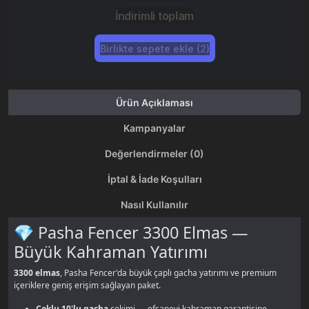
İndirimli toplam
Birlikte sepete ekle (2)
Ürün Açıklaması
Kampanyalar
Değerlendirmeler (0)
İptal & İade Koşulları
Nasıl Kullanılır
💎 Pasha Fencer 3300 Elmas —
Büyük Kahraman Yatırımı
3300 elmas
, Pasha Fencer'da büyük çaplı gacha yatırımı ve premium
içeriklere geniş erişim sağlayan paket.
Çoklu 10'lu gacha
çekimi — efsanevi kahraman garantisine