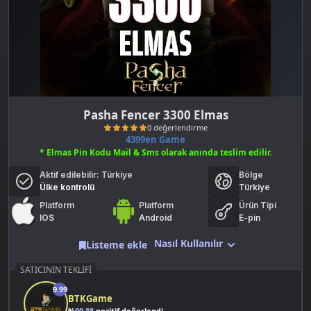
Pasha Fencer 3300 Elmas
4399en Game
* Elmas Pin Kodu Mail & Sms olarak anında teslim edilir.
Aktif edilebilir:
Türkiye
Bölge
Ülke kontrolü
Türkiye
Platform
Platform
Ürün Tipi
IOS
Android
E-pin
0 değerlendirme
Nasıl Kullanılır
Listeme ekle
SATICININ TEKLIFI
9.99
BTKGame
%
99.88
pozitif değerlendirme