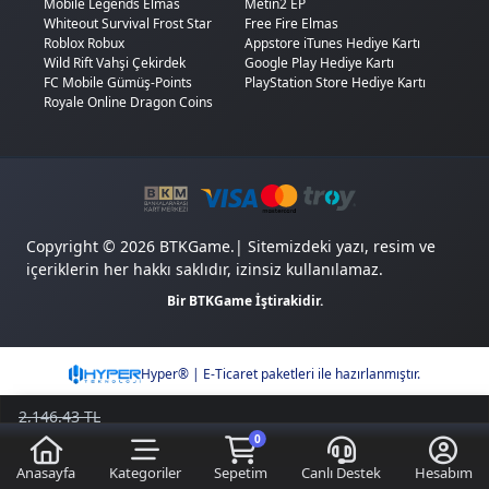
Mobile Legends Elmas
Metin2 EP
Whiteout Survival Frost Star
Free Fire Elmas
Roblox Robux
Appstore iTunes Hediye Kartı
Wild Rift Vahşi Çekirdek
Google Play Hediye Kartı
FC Mobile Gümüş-Points
PlayStation Store Hediye Kartı
Royale Online Dragon Coins
Copyright © 2026 BTKGame.| Sitemizdeki yazı, resim ve
içeriklerin her hakkı saklıdır, izinsiz kullanılamaz.
Bir BTKGame İştirakidir.
Hyper® | E-Ticaret paketleri ile hazırlanmıştır.
2,146.43 TL
1,923.68
TL
0
Sepete Ekle
Kazancımı Gör
222,75 TL
Anasayfa
Kategoriler
Sepetim
Canlı Destek
Hesabım