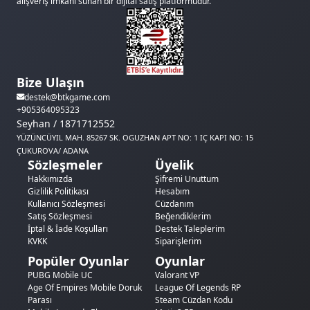
alışveriş imkanı sunan bir dijital satış platformudur.
Bize Ulaşın
destek@btkgame.com
+905364095323
Seyhan / 1871712552
YÜZÜNCÜYIL MAH. 85267 SK. OGUZHAN APT NO: 1 IÇ KAPI NO: 15
ÇUKUROVA/ ADANA
Sözleşmeler
Üyelik
Hakkımızda
Şifremi Unuttum
Gizlilik Politikası
Hesabım
Kullanıcı Sözleşmesi
Cüzdanım
Satış Sözleşmesi
Beğendiklerim
İptal & İade Koşulları
Destek Taleplerim
KVKK
Siparişlerim
Popüler Oyunlar
Oyunlar
PUBG Mobile UC
Valorant VP
Age Of Empires Mobile Doruk
League Of Legends RP
Parası
Steam Cüzdan Kodu