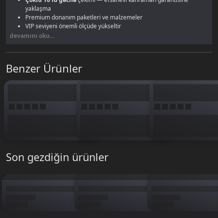
yaklaşma
Premium donanım paketleri ve malzemeler
VIP seviyeni önemli ölçüde yükseltir
Birden fazla etkinlik dönemini kapsayan bütçe
devamını oku...
1640 elmasa göre belirgin birim fiyat avantajı
3300 elmas ile Pasha Fencer'da kadronun temelini sağlam bir şekilde
Benzer Ürünler
kurarsın. Efsanevi donanım ve kahraman birlikte alınabilir.
Son gezdiğin ürünler