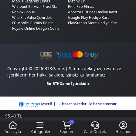
Mobile Legends Elmas
Metin2 EP
Whiteout Survival Frost Star
Free Fire Elmas
Roblox Robux
Appstore iTunes Hediye Kartı
Wild Rift Vahşi Çekirdek
Google Play Hediye Kartı
FC Mobile Gümüş-Points
PlayStation Store Hediye Kartı
Royale Online Dragon Coins
Copyright © 2026 BTKGame.| Sitemizdeki yazı, resim ve
içeriklerin her hakkı saklıdır, izinsiz kullanılamaz.
Bir BTKGame İştirakidir.
Hyper® | E-Ticaret paketleri ile hazırlanmıştır.
95.40 TL
52.95
TL
0
Sepete Ekle
Kazancımı Gör
42,45 TL
Anasayfa
Kategoriler
Sepetim
Canlı Destek
Hesabım