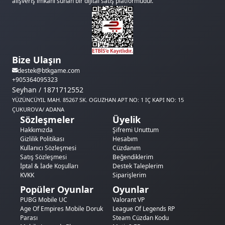
alışveriş imkanı sunan bir dijital satış platformudur.
Bize Ulaşın
destek@btkgame.com
+905364095323
Seyhan / 1871712552
YÜZÜNCÜYIL MAH. 85267 SK. OGUZHAN APT NO: 1 IÇ KAPI NO: 15
ÇUKUROVA/ ADANA
Sözleşmeler
Üyelik
Hakkımızda
Şifremi Unuttum
Gizlilik Politikası
Hesabım
Kullanıcı Sözleşmesi
Cüzdanım
Satış Sözleşmesi
Beğendiklerim
İptal & İade Koşulları
Destek Taleplerim
KVKK
Siparişlerim
Popüler Oyunlar
Oyunlar
PUBG Mobile UC
Valorant VP
Age Of Empires Mobile Doruk
League Of Legends RP
Parası
Steam Cüzdan Kodu