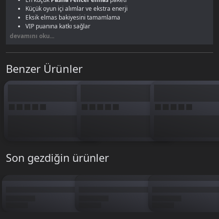
Küçük oyun içi alımlar ve ekstra enerji
Eksik elmas bakiyesini tamamlama
VIP puanına katkı sağlar
Elmas sistemini tanıma paketi
devamını oku...
60 elmas gacha çekimi için yetmez ama küçük ihtiyaçları karşılamak ve
VIP puanı biriktirmeye başlamak için pratik. Gacha istiyorsan
300 Elmas
Benzer Ürünler
veya
680 Elmas
paketlerine bak.
Son gezdiğin ürünler