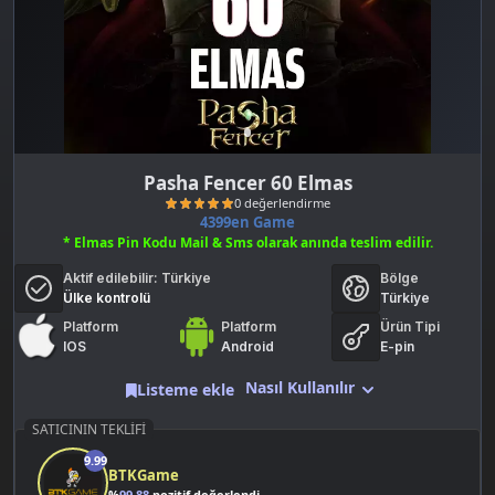
Pasha Fencer 60 Elmas
4399en Game
* Elmas Pin Kodu Mail & Sms olarak anında teslim edilir.
Aktif edilebilir:
Türkiye
Bölge
Ülke kontrolü
Türkiye
Platform
Platform
Ürün Tipi
IOS
Android
E-pin
0 değerlendirme
Nasıl Kullanılır
Listeme ekle
SATICININ TEKLIFI
9.99
BTKGame
%
99.88
pozitif değerlendirme