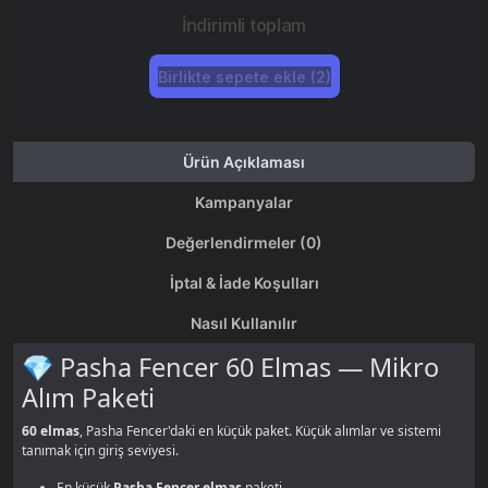
İndirimli toplam
Birlikte sepete ekle (2)
Ürün Açıklaması
Kampanyalar
Değerlendirmeler (0)
İptal & İade Koşulları
Nasıl Kullanılır
💎 Pasha Fencer 60 Elmas — Mikro
Alım Paketi
60 elmas
, Pasha Fencer'daki en küçük paket. Küçük alımlar ve sistemi
tanımak için giriş seviyesi.
En küçük
Pasha Fencer elmas
paketi