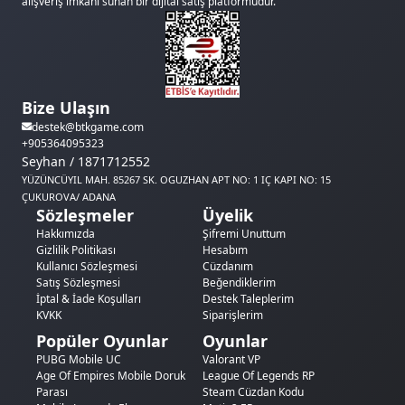
alışveriş imkanı sunan bir dijital satış platformudur.
Bize Ulaşın
destek@btkgame.com
+905364095323
Seyhan / 1871712552
YÜZÜNCÜYIL MAH. 85267 SK. OGUZHAN APT NO: 1 IÇ KAPI NO: 15
ÇUKUROVA/ ADANA
Sözleşmeler
Üyelik
Hakkımızda
Şifremi Unuttum
Gizlilik Politikası
Hesabım
Kullanıcı Sözleşmesi
Cüzdanım
Satış Sözleşmesi
Beğendiklerim
İptal & İade Koşulları
Destek Taleplerim
KVKK
Siparişlerim
Popüler Oyunlar
Oyunlar
PUBG Mobile UC
Valorant VP
Age Of Empires Mobile Doruk
League Of Legends RP
Parası
Steam Cüzdan Kodu