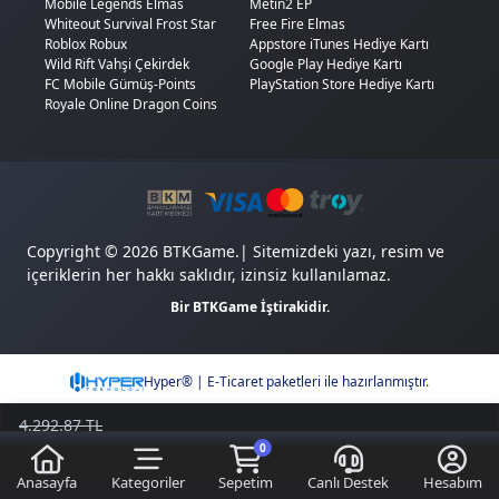
Mobile Legends Elmas
Metin2 EP
Whiteout Survival Frost Star
Free Fire Elmas
Roblox Robux
Appstore iTunes Hediye Kartı
Wild Rift Vahşi Çekirdek
Google Play Hediye Kartı
FC Mobile Gümüş-Points
PlayStation Store Hediye Kartı
Royale Online Dragon Coins
Copyright © 2026 BTKGame.| Sitemizdeki yazı, resim ve
içeriklerin her hakkı saklıdır, izinsiz kullanılamaz.
Bir BTKGame İştirakidir.
Hyper® | E-Ticaret paketleri ile hazırlanmıştır.
4,292.87 TL
3,957.07
TL
0
Sepete Ekle
Kazancımı Gör
335,80 TL
Anasayfa
Kategoriler
Sepetim
Canlı Destek
Hesabım