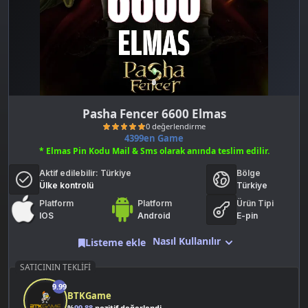
Pasha Fencer 6600 Elmas
4399en Game
* Elmas Pin Kodu Mail & Sms olarak anında teslim edilir.
Aktif edilebilir:
Türkiye
Bölge
Ülke kontrolü
Türkiye
Platform
Platform
Ürün Tipi
IOS
Android
E-pin
0 değerlendirme
Nasıl Kullanılır
Listeme ekle
SATICININ TEKLIFI
9.99
BTKGame
%
99.88
pozitif değerlendirme