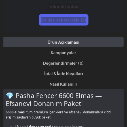
İndirimli toplam
Birlikte sepete ekle (2)
Ürün Açıklaması
Kampanyalar
Değerlendirmeler (0)
İptal & İade Koşulları
Nasıl Kullanılır
💎 Pasha Fencer 6600 Elmas —
Efsanevi Donanım Paketi
6600 elmas
, tüm premium içeriklere ve efsanevi donanımlara ciddi
erişim sağlayan büyük paket.
Efsanevi
donanım seti
tamamlama bütçesi