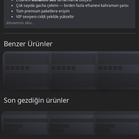
Çok sayıda gacha çekimi — birden fazla efsanevi kahraman şansı
Tüm premium paketlere erişim
VIP seviyeni ciddi şekilde yükseltir
Aktif oyuncuların standart büyük alım miktarı
devamını oku...
6600 elmas ile Pasha Fencer'da hem kahraman hem donanım yatırımını
aynı anda yapabilirsin.
Efsanevi donanım rehberimize
göz atarak
Benzer Ürünler
yatırımını planlayabilirsin.
Son gezdiğin ürünler