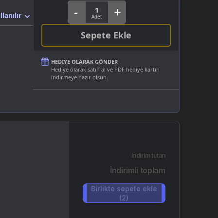
llanılır
Sepete Ekle
HEDIYE OLARAK GÖNDER
Hediye olarak satın al ve PDF hediye kartın
indirmeye hazır olsun.
İndirim tutarı
İndirimli toplam
Birlikte sepete ekle
(2)