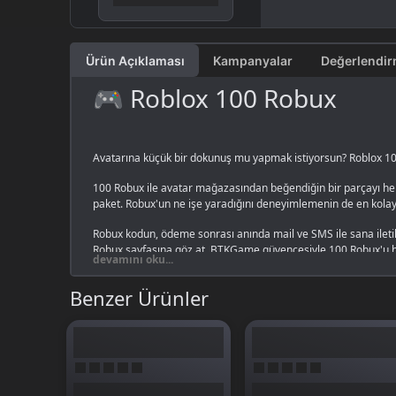
Ürün Açıklaması
Kampanyalar
🎮 Roblox 100 Robux
Avatarına küçük bir dokunuş mu yapmak istiyorsun? Roblox 100 
100 Robux ile avatar mağazasından beğendiğin bir parçayı heme
paket. Robux'un ne işe yaradığını deneyimlemenin de en kolay
Robux kodun, ödeme sonrası anında mail ve SMS ile sana ilet
Robux
sayfasına göz at. BTKGame güvencesiyle 100 Robux'u 
devamını oku...
Benzer Ürünler