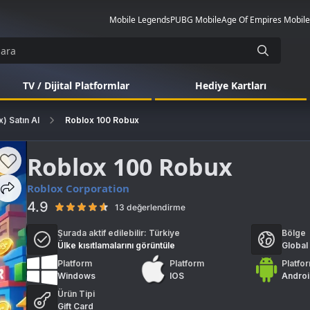
Mobile Legends
PUBG Mobile
Age Of Empires Mobile
TV / Dijital Platformlar
Hediye Kartları
) Satın Al
Roblox 100 Robux
Roblox 100 Robux
Roblox Corporation
4.9
13 değerlendirme
Şurada aktif edilebilir:
Türkiye
Bölge
Ülke kısıtlamalarını görüntüle
Global
Platform
Platform
Platfo
Windows
IOS
Andro
Ürün Tipi
Gift Card