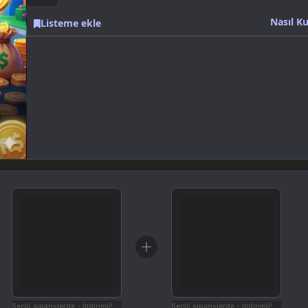
Nasıl Ku
Listeme ekle
Seçili siparişlerde - İndirimli!
Seçili siparişlerde - İndirimli!