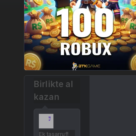
Birlikte al
kazan
Ek tasarruf!