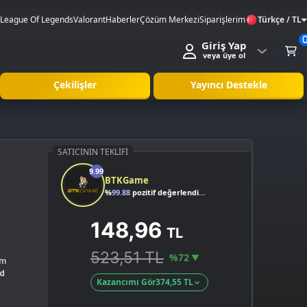
League Of Legends
Valorant
Haberler
Çözüm Merkezi
Siparişlerim
Türkçe / TL
Giriş Yap
veya üye ol
Çekilişler
Yayıncı Destekle
SATICININ TEKLIFI
9.99
BTKGame
%
99.88
pozitif değerlendirme
148,96
TL
523,51 TL
%72
rm
id
Kazancımı Gör
374,55 TL