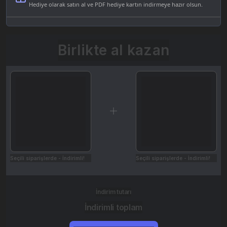
Hediye olarak satın al ve PDF hediye kartın indirmeye hazır olsun.
Birlikte al kazan
Seçili siparişlerde - İndirimli!
Seçili siparişlerde - İndirimli!
İndirim tutarı
İndirimli toplam