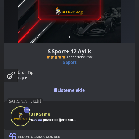
S Sport+ 12 Aylık
S Sport
Ürün Tipi
E-pin
Listeme ekle
SATICININ TEKLIFI
0 değerlendirme
9.99
BTKGame
%
99.88
pozitif değerlendirme
HEDIYE OLARAK GÖNDER