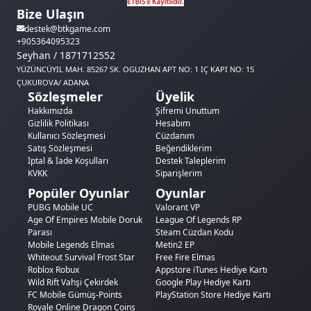
Bize Ulaşın
destek@btkgame.com
+905364095323
Seyhan / 1871712552
YÜZÜNCÜYIL MAH. 85267 SK. OGUZHAN APT NO: 1 IÇ KAPI NO: 15
ÇUKUROVA/ ADANA
Sözleşmeler
Üyelik
Hakkımızda
Şifremi Unuttum
Gizlilik Politikası
Hesabım
Kullanıcı Sözleşmesi
Cüzdanım
Satış Sözleşmesi
Beğendiklerim
İptal & İade Koşulları
Destek Taleplerim
KVKK
Siparişlerim
Popüler Oyunlar
Oyunlar
PUBG Mobile UC
Valorant VP
Age Of Empires Mobile Doruk
League Of Legends RP
Parası
Steam Cüzdan Kodu
Mobile Legends Elmas
Metin2 EP
Whiteout Survival Frost Star
Free Fire Elmas
Roblox Robux
Appstore iTunes Hediye Kartı
Wild Rift Vahşi Çekirdek
Google Play Hediye Kartı
FC Mobile Gümüş-Points
PlayStation Store Hediye Kartı
Royale Online Dragon Coins