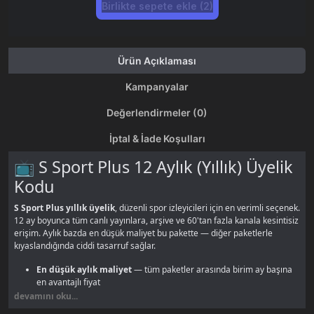
Birlikte sepete ekle (2)
Ürün Açıklaması
Kampanyalar
Değerlendirmeler (0)
İptal & İade Koşulları
📺 S Sport Plus 12 Aylık (Yıllık) Üyelik
Kodu
S Sport Plus yıllık üyelik
, düzenli spor izleyicileri için en verimli seçenek.
12 ay boyunca tüm canlı yayınlara, arşive ve 60'tan fazla kanala kesintisiz
erişim. Aylık bazda en düşük maliyet bu pakette — diğer paketlerle
kıyaslandığında ciddi tasarruf sağlar.
En düşük aylık maliyet
— tüm paketler arasında birim ay başına
en avantajlı fiyat
Tam sezon
— futbol, basketbol, dövüş sporları ve motor sporları yıl
devamını oku...
boyunca devam eder