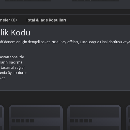
Değerlendirmeler (0)
İptal & İade Koşulları
elik Kodu
f dönemleri için dengeli paket. NBA Play-off'ları, EuroLeague Final dörtlüsü veya 
aştan sona izle
larını kaçırma
 tasarruf sağlar
unda üyelik durur
 et
süre seçenekleri için
S Sport Plus sayfamıza
bak.