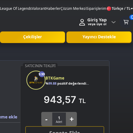
League Of Legends
Valorant
Haberler
Çözüm Merkezi
Siparişlerim
Türkçe / TL
Giriş Yap
veya üye ol
Çekilişler
Yayıncı Destekle
SATICININ TEKLIFI
9.99
BTKGame
%
99.88
pozitif değerlendirme
943,57
TL
eme ekle