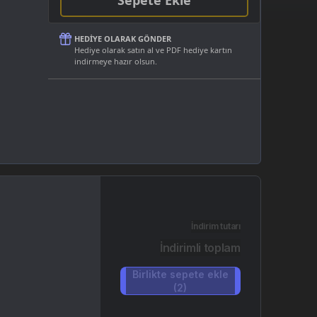
Sepete Ekle
HEDIYE OLARAK GÖNDER
Hediye olarak satın al ve PDF hediye kartın
indirmeye hazır olsun.
İndirim tutarı
İndirimli toplam
Birlikte sepete ekle
(2)