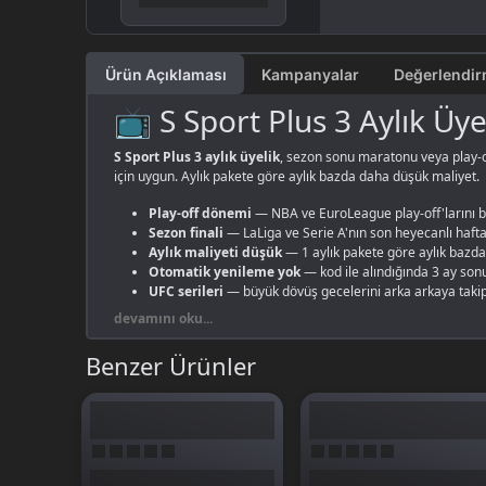
Ürün Açıklaması
Kampanyalar
📺 S Sport Plus 3 Aylık Üy
S Sport Plus 3 aylık üyelik
, sezon sonu maratonu veya play-of
için uygun. Aylık pakete göre aylık bazda daha düşük maliyet.
Play-off dönemi
— NBA ve EuroLeague play-off'larını b
Sezon finali
— LaLiga ve Serie A'nın son heyecanlı hafta
Aylık maliyeti düşük
— 1 aylık pakete göre aylık bazda
Otomatik yenileme yok
— kod ile alındığında 3 ay son
UFC serileri
— büyük dövüş gecelerini arka arkaya takip
devamını oku...
3 aylık paketle kritik spor dönemlerini kaçırmadan izle. Diğer 
Benzer Ürünler