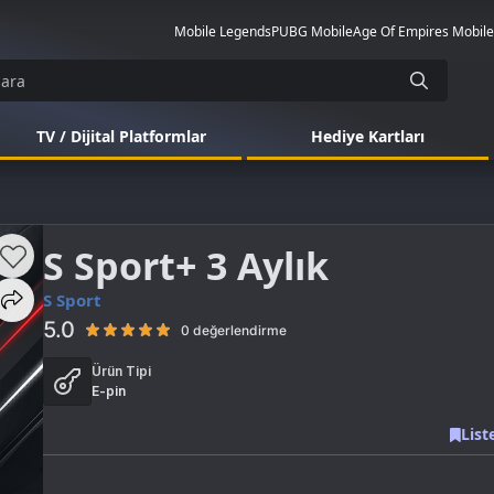
Mobile Legends
PUBG Mobile
Age Of Empires Mobile
TV / Dijital Platformlar
Hediye Kartları
S Sport+ 3 Aylık
S Sport
5.0
0 değerlendirme
Ürün Tipi
E-pin
List