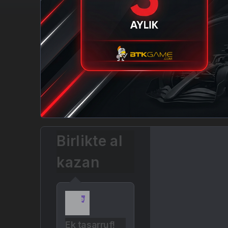
Birlikte al
kazan
Ek tasarruf!