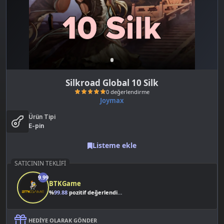
Silkroad Global 10 Silk
Joymax
Ürün Tipi
E-pin
Listeme ekle
SATICININ TEKLIFI
0 değerlendirme
9.99
BTKGame
%
99.88
pozitif değerlendirme
HEDIYE OLARAK GÖNDER