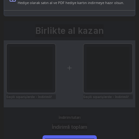
Hediye olarak satın al ve PDF hediye kartın indirmeye hazır olsun.
Birlikte al kazan
Seçili siparişlerde - İndirimli!
Seçili siparişlerde - İndirimli!
İndirim tutarı
İndirimli toplam