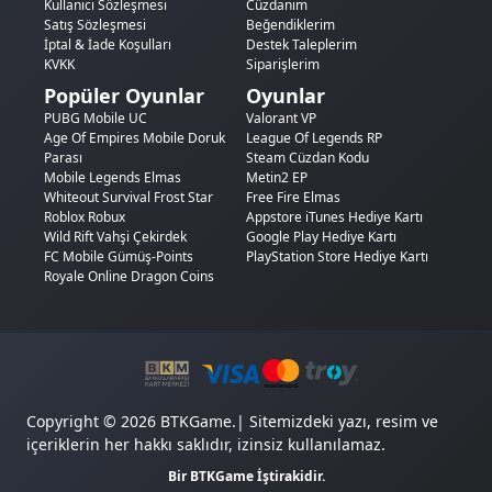
Kullanıcı Sözleşmesi
Cüzdanım
Satış Sözleşmesi
Beğendiklerim
İptal & İade Koşulları
Destek Taleplerim
KVKK
Siparişlerim
Popüler Oyunlar
Oyunlar
PUBG Mobile UC
Valorant VP
Age Of Empires Mobile Doruk
League Of Legends RP
Parası
Steam Cüzdan Kodu
Mobile Legends Elmas
Metin2 EP
Whiteout Survival Frost Star
Free Fire Elmas
Roblox Robux
Appstore iTunes Hediye Kartı
Wild Rift Vahşi Çekirdek
Google Play Hediye Kartı
FC Mobile Gümüş-Points
PlayStation Store Hediye Kartı
Royale Online Dragon Coins
Copyright © 2026 BTKGame.| Sitemizdeki yazı, resim ve
içeriklerin her hakkı saklıdır, izinsiz kullanılamaz.
Bir BTKGame İştirakidir.