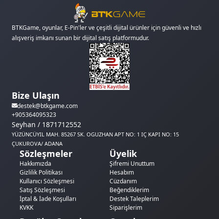
BTKGame, oyunlar, E-Pin'ler ve çeşitli dijital ürünler için güvenli ve hızlı
alışveriş imkanı sunan bir dijital satış platformudur.
Bize Ulaşın
destek@btkgame.com
+905364095323
Seyhan / 1871712552
YÜZÜNCÜYIL MAH. 85267 SK. OGUZHAN APT NO: 1 IÇ KAPI NO: 15
ÇUKUROVA/ ADANA
Sözleşmeler
Üyelik
Hakkımızda
Şifremi Unuttum
Gizlilik Politikası
Hesabım
Kullanıcı Sözleşmesi
Cüzdanım
Satış Sözleşmesi
Beğendiklerim
İptal & İade Koşulları
Destek Taleplerim
KVKK
Siparişlerim