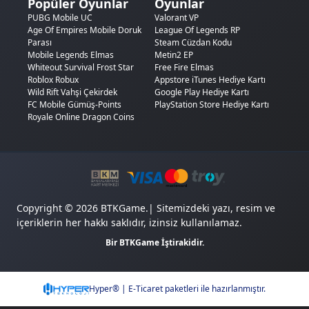
Popüler Oyunlar
Oyunlar
PUBG Mobile UC
Valorant VP
Age Of Empires Mobile Doruk
League Of Legends RP
Parası
Steam Cüzdan Kodu
Mobile Legends Elmas
Metin2 EP
Whiteout Survival Frost Star
Free Fire Elmas
Roblox Robux
Appstore iTunes Hediye Kartı
Wild Rift Vahşi Çekirdek
Google Play Hediye Kartı
FC Mobile Gümüş-Points
PlayStation Store Hediye Kartı
Royale Online Dragon Coins
Copyright © 2026 BTKGame.| Sitemizdeki yazı, resim ve
içeriklerin her hakkı saklıdır, izinsiz kullanılamaz.
Bir BTKGame İştirakidir.
Hyper® | E-Ticaret paketleri ile hazırlanmıştır.