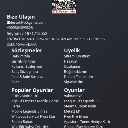
Bize Ulaşın
destek@btkgame.com
+905364095323
Seyhan / 1871712552
YÜZÜNCÜYIL MAH. 85267 SK. OGUZHAN APT NO: 1 IÇ KAPI NO: 15
ÇUKUROVA/ ADANA
Sözleşmeler
Üyelik
Hakkımızda
Şifremi Unuttum
Gizlilik Politikası
Hesabım
Kullanıcı Sözleşmesi
Cüzdanım
Satış Sözleşmesi
Beğendiklerim
İptal & İade Koşulları
Destek Taleplerim
KVKK
Siparişlerim
Popüler Oyunlar
Oyunlar
PUBG Mobile UC
Valorant VP
Age Of Empires Mobile Doruk
League Of Legends RP
Parası
Steam Cüzdan Kodu
Mobile Legends Elmas
Metin2 EP
Whiteout Survival Frost Star
Free Fire Elmas
Roblox Robux
Appstore iTunes Hediye Kartı
Wild Rift Vahşi Çekirdek
Google Play Hediye Kartı