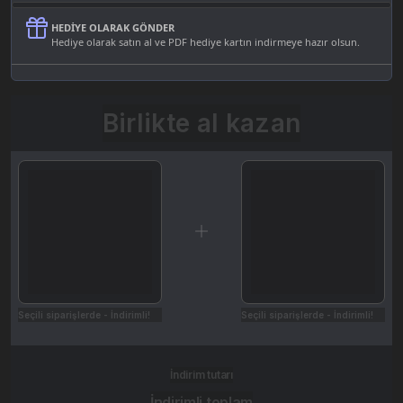
HEDIYE OLARAK GÖNDER
Hediye olarak satın al ve PDF hediye kartın indirmeye hazır olsun.
Birlikte al kazan
Seçili siparişlerde - İndirimli!
Seçili siparişlerde - İndirimli!
İndirim tutarı
İndirimli toplam