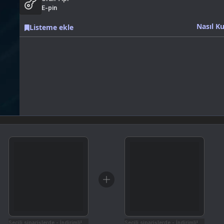
E-pin
Nasıl Ku
Listeme ekle
Seçili siparişlerde - İndirimli!
Seçili siparişlerde - İndirimli!