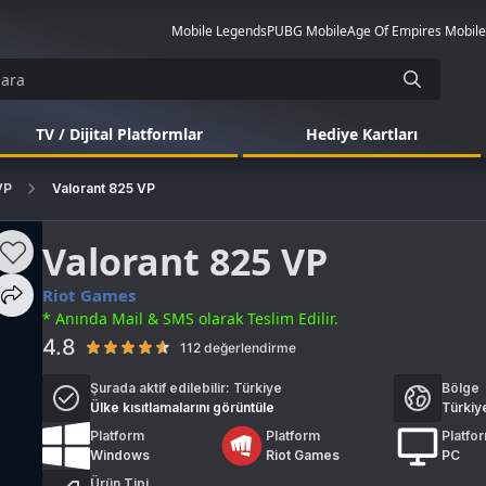
Mobile Legends
PUBG Mobile
Age Of Empires Mobile
TV / Dijital Platformlar
Hediye Kartları
VP
Valorant 825 VP
Valorant 825 VP
Riot Games
* Anında Mail & SMS olarak Teslim Edilir.
4.8
112 değerlendirme
Şurada aktif edilebilir:
Türkiye
Bölge
Ülke kısıtlamalarını görüntüle
Türkiy
Platform
Platform
Platfo
Windows
Riot Games
PC
Ürün Tipi