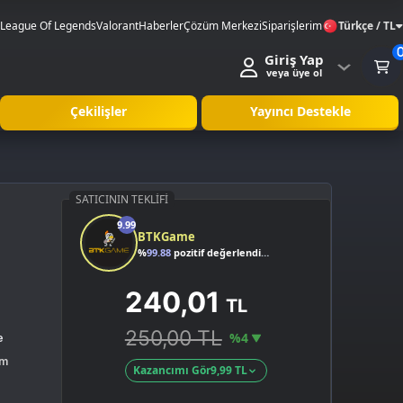
League Of Legends
Valorant
Haberler
Çözüm Merkezi
Siparişlerim
Türkçe / TL
Giriş Yap
veya üye ol
Çekilişler
Yayıncı Destekle
SATICININ TEKLIFI
9.99
BTKGame
%
99.88
pozitif değerlendirme
240,01
TL
250,00 TL
%4
e
rm
Kazancımı Gör
9,99 TL