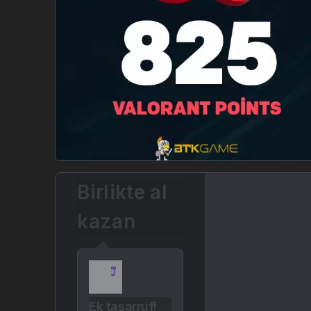
Birlikte al
kazan
Ek tasarruf!