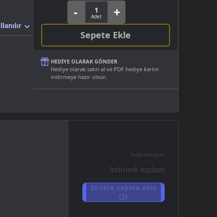
llanılır
Sepete Ekle
HEDIYE OLARAK GÖNDER
Hediye olarak satın al ve PDF hediye kartın
indirmeye hazır olsun.
İndirim tutarı
İndirimli toplam
Birlikte sepete ekle
(2)