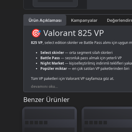
Ürün Açıklaması
Kampanyalar
🎯 Valorant 825 VP
825 VP
, select edition skinler ve Battle Pass alımı için uygun 
Select skinler
— orta segment silah skinleri
Battle Pass
— sezonluk pass almak için yeterli VP
Night Market
— kişiselleştirilmiş indirimli teklifleri yak
Popüler miktar
— en çok satılan VP paketlerinden biri
Tüm VP paketleri için
Valorant VP sayfamıza
göz at.
devamını oku...
Benzer Ürünler